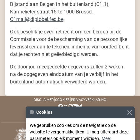
Bijstand aan Belgen in het buitenland (C1.1),
Karmelietenstraat 15 te 1000 Brussel,
C1mail@diplobel.fed.be
.
Ook beschik je over het recht om een beroep bij de
Commissie voor de bescherming van de persoonlijke
levenssfeer aan te tekenen, indien je van oordeel bent
dat je rechten niet geëerbiedigd werden.
De door jou meegedeelde gegevens zullen 2 weken
na de opgegeven einddatum van je verblijf in het
buitenland automatisch verwijderd worden.
Disclaimer
|
Cookies
|
Privacyverklaring
Cookies
© Buitenlandse Zaken België 2026
We gebruiken cookies om de navigatie op de
website te vergemakkelijken. U mag uiteraard deze
parameters op elk moment wijzigen.
Meer